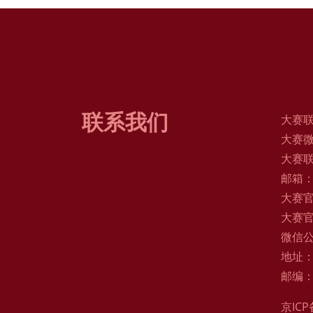
联系我们
大赛联
大赛微信
大赛联系
邮箱：c
大赛官网
大赛官
微信
地址
邮编：1
京ICP