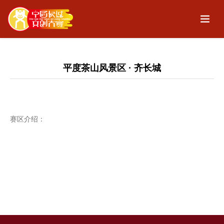
平度茶山风景区 · 齐长城
赛区介绍：