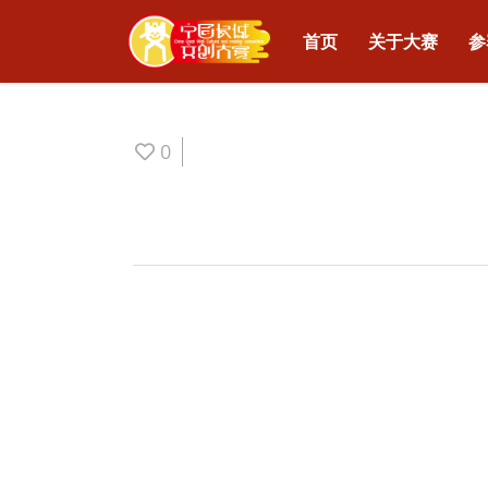
首页
关于大赛
参
0