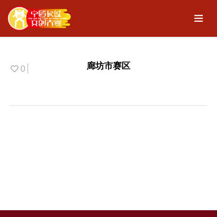
廊坊市赛区
0