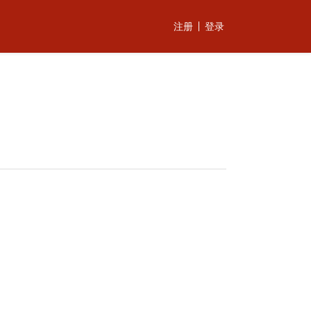
注册
登录