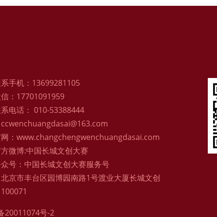
系手机：13699281105
：17701091959
电话： 010-53388444
cwenchuangdasai@163.com
：www.changchengwenchuangdasai.com
方微博:中国长城文创大赛
公众号：中国长城文创大赛服务号
：北京市丰台区园博园南路1号渡业大厦长城文创
00071
备20011074号-2