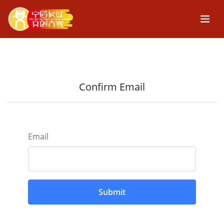
Confirm Email
Email
Submit