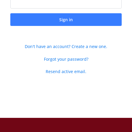
Sign in
Don't have an account? Create a new one.
Forgot your password?
Resend active email.